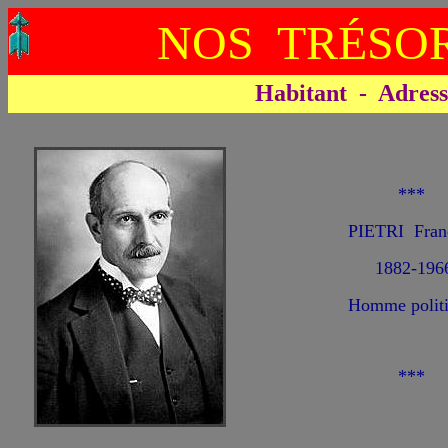
NOS TRÉSOR
Habitant - Adresse 
***
PIETRI Fran
1882-196
Homme polit
***