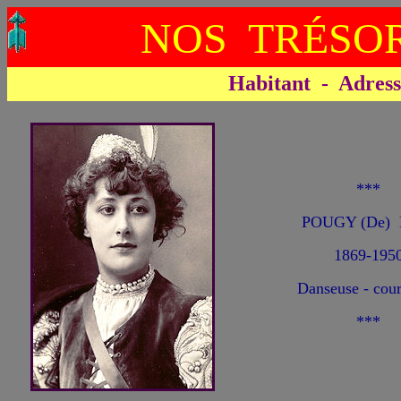
NOS TRÉSOR
Habitant - Adresse 
***
POUGY (De) 
1869-195
Danseuse - cour
***