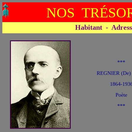
NOS TRÉSOR
Habitant - Adresse 
***
REGNIER (De)
1864-193
Poète
***