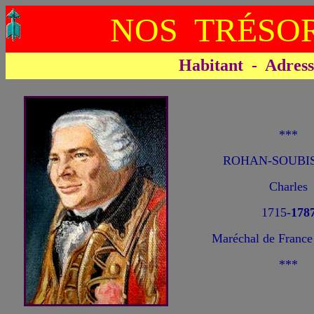
NOS TRÉSOR
Habitant - Adresse 
***
ROHAN-SOUBIS
Charles
1715-
178
Maréchal de France 
***