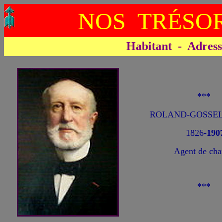
NOS TRÉSOR
Habitant - Adresse 
***
ROLAND-GOSSELI
1826-
1
90
Agent de ch
***