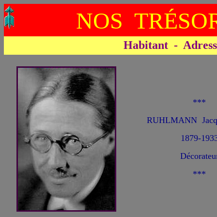
NOS TRÉSOR
Habitant - Adresse 
***
RUHLMANN Jacqu
1879-193
Décorateu
***