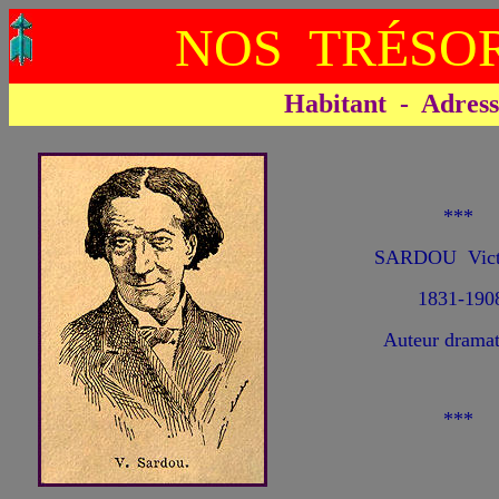
NOS TRÉSOR
Habitant - Adresse 
***
SARDOU Vict
1831-190
Auteur dramat
***