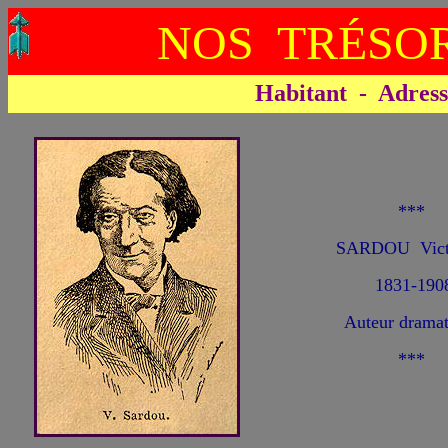
NOS TRÉSOR
Habitant - Adresse 
***
SARDOU Vict
1831-190
Auteur dramat
***