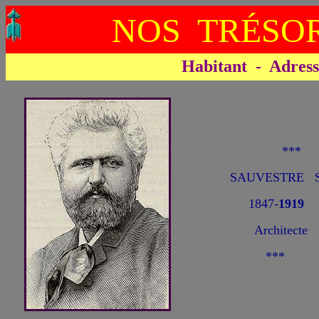
NOS TRÉSOR
Habitant - Adresse 
**
SAUVESTRE St
1847-
1919
Architecte
***