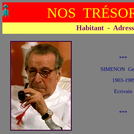
NOS TRÉSOR
Habitant - Adresse 
***
SIMENON Geo
1903-198
Ecrivain
***