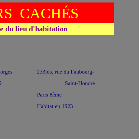
S CACHÉS
du lieu d'habitation
rges
233bis, rue du Faubourg-
9
Saint-Honoré
Paris 8ème
Habitat en 1923