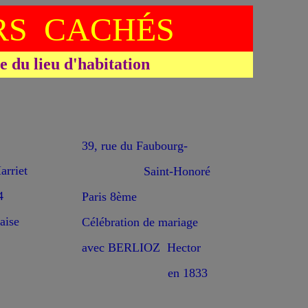
S CACHÉS
du lieu d'habitation
39, rue du Faubourg-
rriet
Saint-Honoré
4
Paris 8ème
aise
Célébration de mariage
avec BERLIOZ Hector
en 1833