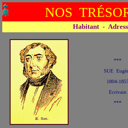
NOS TRÉSOR
Habitant - Adresse 
***
SUE Eugè
1804-185
Ecrivain
***