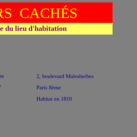
S CACHÉS
du lieu d'habitation
ne
2, boulevard Malesherbes
7
Paris 8ème
Habitat en 1810