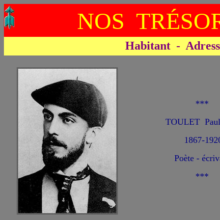
NOS TRÉSOR
Habitant - Adresse 
***
TOULET Paul
1867-192
Poète - écriv
***