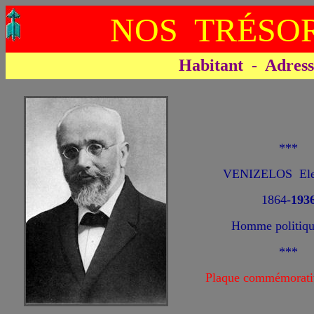
NOS TRÉSOR
Habitant - Adresse 
***
VENIZELOS Elef
1864-
193
Homme politiqu
***
Plaque commémorati