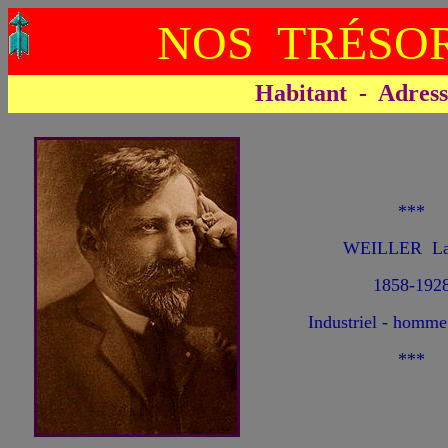
NOS TRÉSOR
Habitant - Adresse 
***
WEILLER La
1858-192
Industriel - homme
***