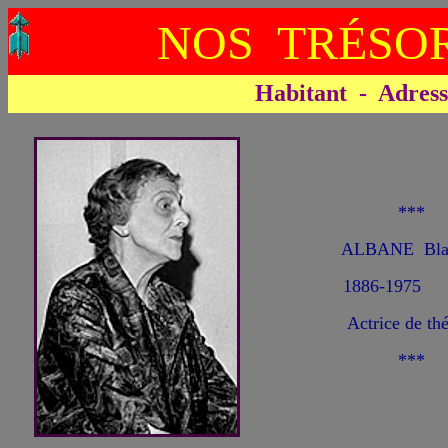
NOS TRÉSOR
Habitant - Adresse 
***
ALBANE Bla
1886-1975
Actrice de thé
***