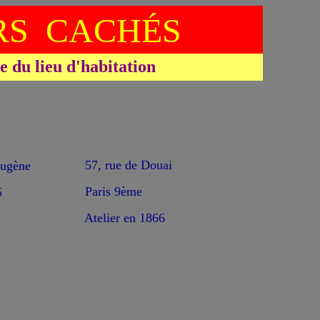
S CACHÉS
du lieu d'habitation
57, rue de Douai
ugène
Paris 9ème
5
Atelier en 1866