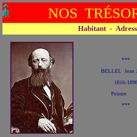
NOS TRÉSOR
Habitant - Adresse 
***
BELLEL Jean J
1816-189
Peintre
***