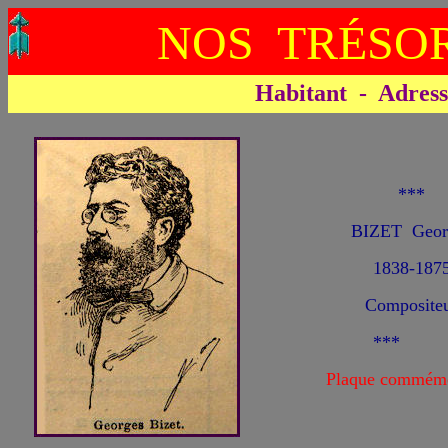
NOS TRÉSOR
Habitant - Adresse 
***
BIZET Geor
1838-187
Composite
***
Plaque commémo