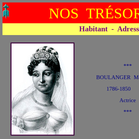
NOS TRÉSOR
Habitant - Adresse 
***
BOULANGER Mari
1786-1850
Actrice
***