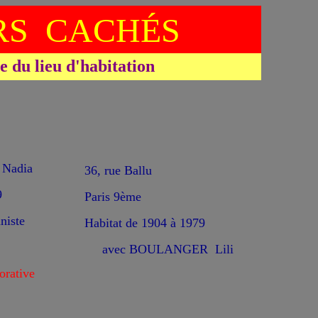
S CACHÉS
du lieu d'habitation
Nadia
36, rue Ballu
9
Paris 9ème
niste
Habitat de 1904 à 1979
avec BOULANGER Lili
rative