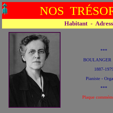
NOS TRÉSOR
Habitant - Adresse 
***
BOULANGER 
1887-197
Pianiste - Orga
***
Plaque commémo