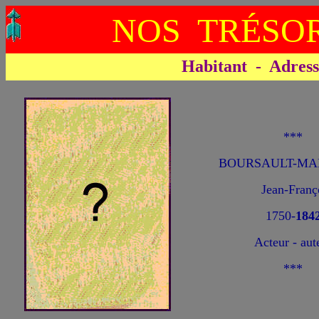
NOS TRÉSOR
Habitant - Adresse 
***
BOURSAULT-MA
Jean-Franç
1750-
184
Acteur - aut
***