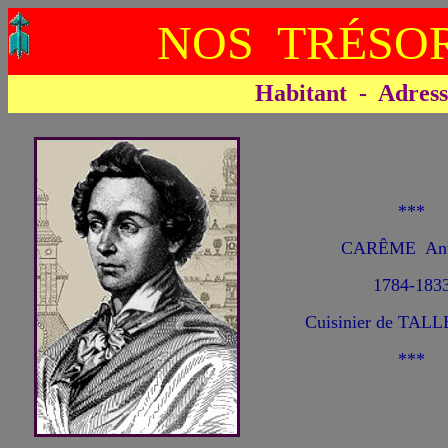
NOS TRÉSOR
Habitant - Adresse 
***
CARÊME Ant
1784-183
Cuisinier de TA
***