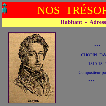
NOS TRÉSOR
Habitant - Adresse 
***
CHOPIN Fréd
1810-184
Compositeur po
***