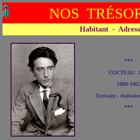
NOS TRÉSOR
Habitant - Adresse 
***
COCTEAU J
1889-196
Ecrivain - réalisate
***