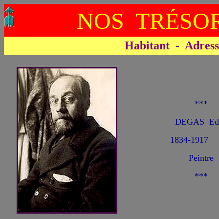
NOS TRÉSOR
Habitant - Adresse 
***
DEGAS Ed
1834-1917
Peintre
***