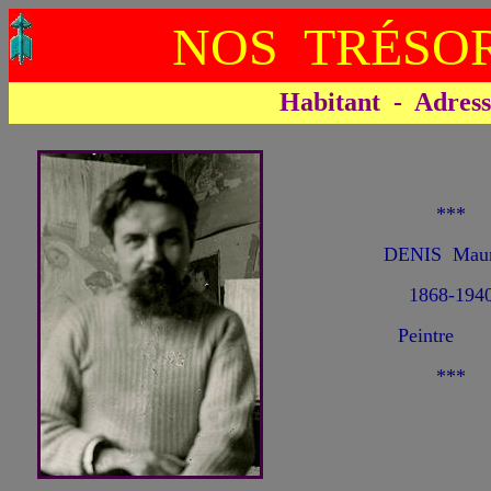
NOS TRÉSOR
Habitant - Adresse 
***
DENIS Maur
1868-194
Peintre
***