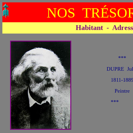
NOS TRÉSOR
Habitant - Adresse 
***
DUPRE Jul
1811-188
Peintre
***