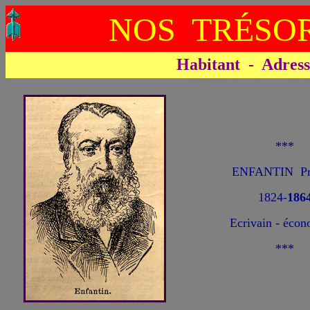
NOS TRÉSOR
Habitant - Adresse 
***
ENFANTIN Pr
1824-
186
Ecrivain - écon
***