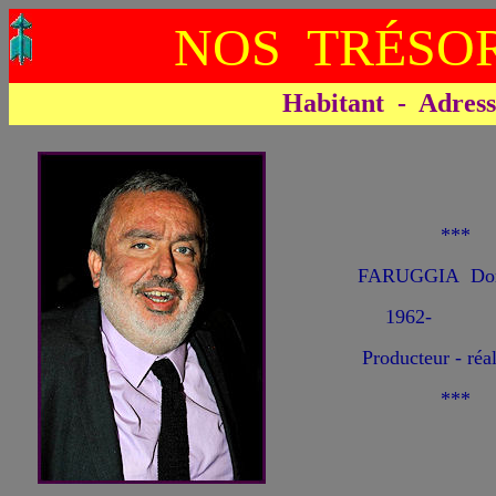
NOS TRÉSOR
Habitant - Adresse 
***
FARUGGIA Dom
1962-
Producteur - réal
***