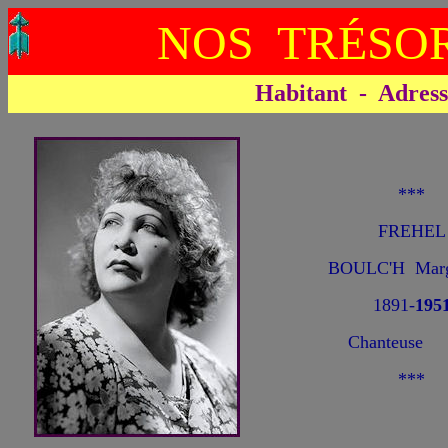
NOS TRÉSOR
Habitant - Adresse 
***
FREHEL
BOULC'H Marg
1891-
195
Chanteuse
***