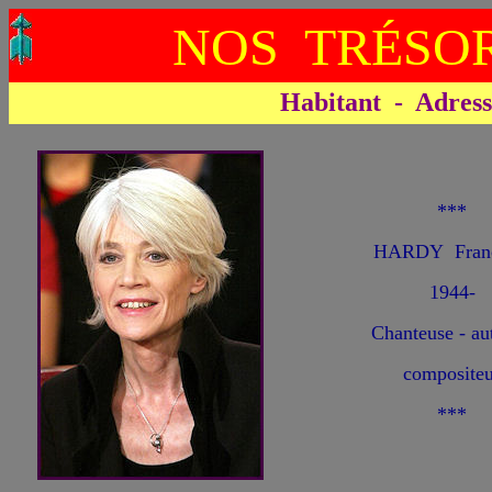
NOS TRÉSOR
Habitant - Adresse 
***
HARDY Franç
1944-
Chanteuse - au
compositeu
***