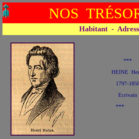
NOS TRÉSOR
Habitant - Adresse 
***
HEINE Hen
1797-185
Ecrivain
***