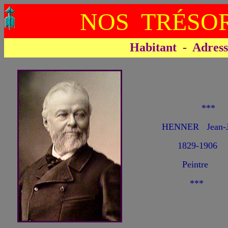
NOS TRÉSOR
Habitant - Adresse 
**
HENNER Jean-J
1829-1906
Peintre
***