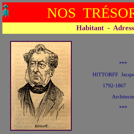
NOS TRÉSOR
Habitant - Adresse 
***
HITTORFF Jacque
1792-1867
Architect
***