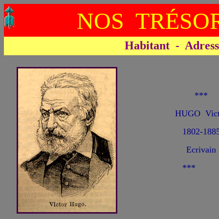
NOS TRÉSOR
Habitant - Adresse 
***
HUGO Vict
1802-188
Ecrivain
***