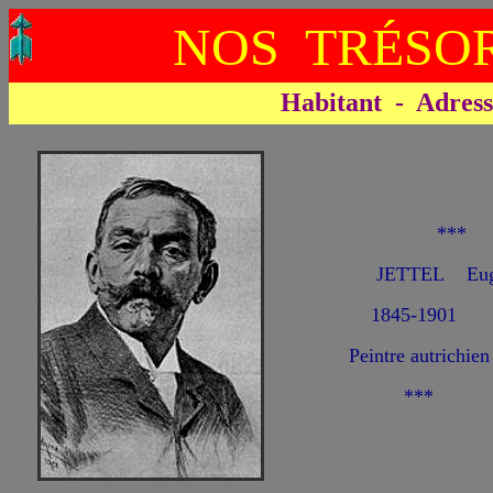
NOS TRÉSOR
Habitant - Adresse 
***
JETTEL Eug
1845-1901
Peintre autrichien
***