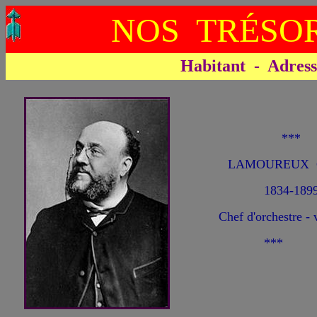
NOS TRÉSOR
Habitant - Adresse 
***
LAMOUREUX C
1834-189
Chef d'orchestre - 
***