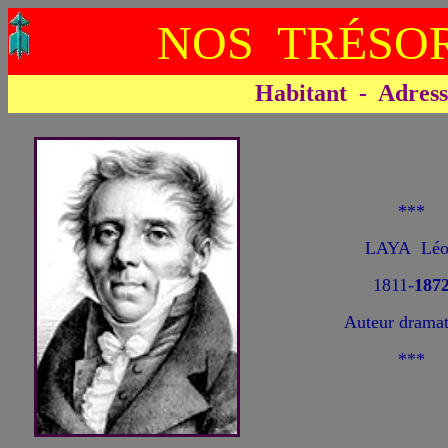
NOS TRÉSOR
Habitant - Adresse 
***
LAYA Léo
1811-
187
Auteur dramat
***