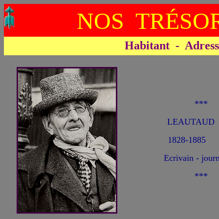
NOS TRÉSOR
Habitant - Adresse 
***
LEAUTAUD 
1828-1885
Ecrivain - journ
***