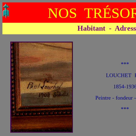
NOS TRÉSOR
Habitant - Adresse 
***
LOUCHET P
1854-193
Peintre - fondeur -
***