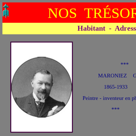
NOS TRÉSOR
Habitant - Adresse 
***
MARONIEZ Ge
1865-1933
Peintre - inventeur en p
***