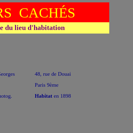
S CACHÉS
du lieu d'habitation
orges
48, rue de Douai
Paris 9ème
hotog.
Habitat
en 1898