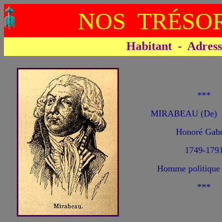
NOS TRÉSOR
Habitant - Adresse 
***
MIRABEAU (De)
Honoré Gabr
1749-179
Homme politique 
***