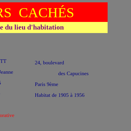
S CACHÉS
du lieu d'habitation
ETT
24, boulevard
eanne
des Capucines
6
Paris 9ème
e
Habitat de 1905 à 1956
rative