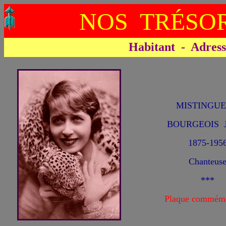
NOS TRÉSOR
Habitant - Adresse 
MISTINGU
BOURGEOIS J
1875-195
Chanteus
***
Plaque commémo