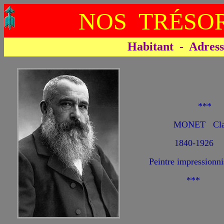
NOS TRÉSOR
Habitant - Adresse 
**
MONET Cla
1840-1926
Peintre impressionni
***