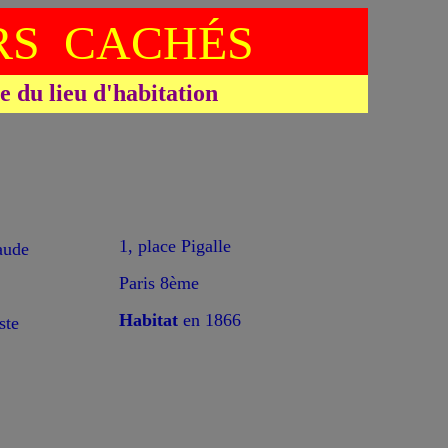
S CACHÉS
du lieu d'habitation
*
1, place Pigalle
ude
Paris 8ème
Habitat
en 1866
ste