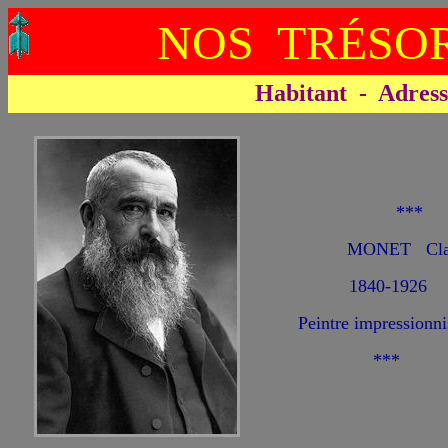
NOS TRÉSOR
Habitant - Adresse 
**
MONET Cla
1840-1926
Peintre impressionni
***