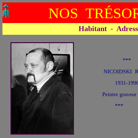
NOS TRÉSOR
Habitant - Adresse 
***
NICOIDSKI R
1931-199
Peintre graveur 
***