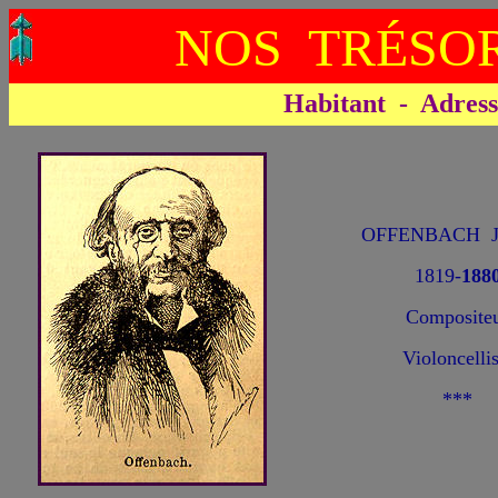
NOS TRÉSOR
Habitant - Adresse 
OFFENBACH Ja
1819-
188
Composite
Violoncellis
***