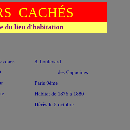
S CACHÉS
du lieu d'habitation
cques
8, boulevard
0
des Capucines
ur
Paris 9ème
te
Habitat de 1876 à 1880
Décès
le 5 octobre