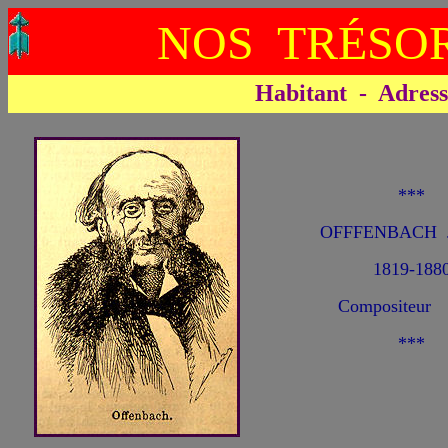
NOS TRÉSOR
Habitant - Adresse 
***
OFFFENBACH J
1819-188
Compositeur
***