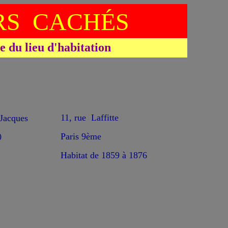
S CACHÉS
du lieu d'habitation
11, rue Laffitte
acques
Paris 9ème
0
Habitat de 1859 à 1876