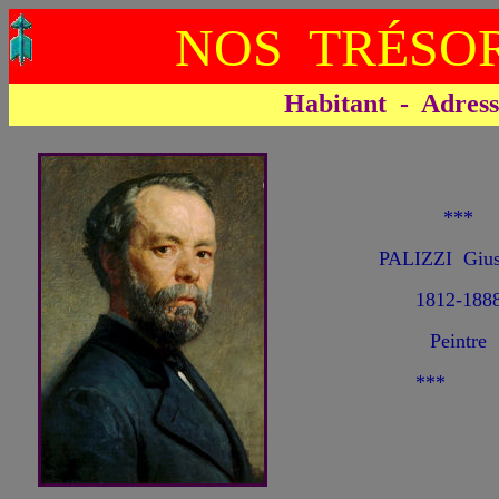
NOS TRÉSOR
Habitant - Adresse 
***
PALIZZI Gius
1812-188
Peintre
***